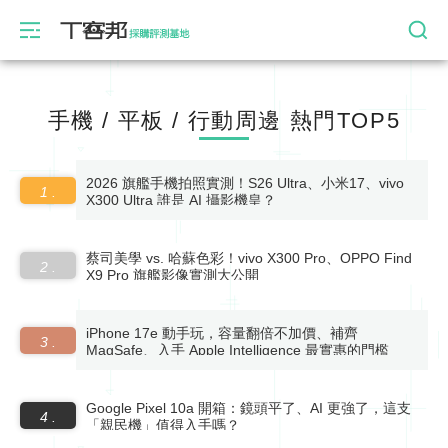
評測基地
手機 / 平板 / 行動周邊 熱門TOP5
2026 旗艦手機拍照實測！S26 Ultra、小米17、vivo
1 .
X300 Ultra 誰是 AI 攝影機皇？
蔡司美學 vs. 哈蘇色彩！vivo X300 Pro、OPPO Find
2 .
X9 Pro 旗艦影像實測大公開
iPhone 17e 動手玩，容量翻倍不加價、補齊
3 .
MagSafe、入手 Apple Intelligence 最實惠的門檻
Google Pixel 10a 開箱：鏡頭平了、AI 更強了，這支
4 .
「親民機」值得入手嗎？